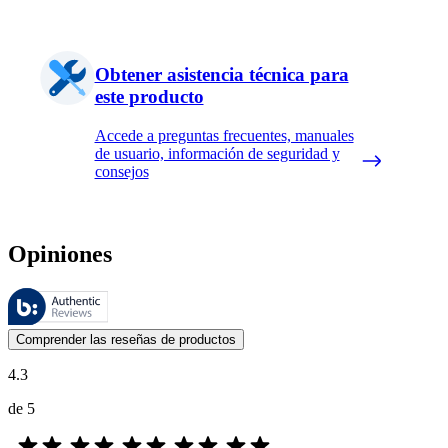
Obtener asistencia técnica para
este producto
Accede a preguntas frecuentes, manuales
de usuario, información de seguridad y
consejos
Opiniones
Estas reseñas las gestiona Bazaarvoice y cumplen con la política de au
Las opiniones de los clientes en forma de reseñas de productos y calif
Comprender las reseñas de productos
4.3
de 5