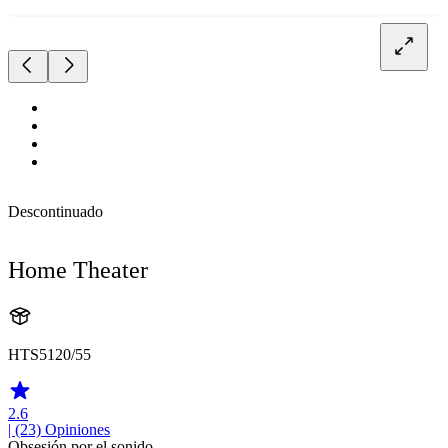
Descontinuado
Home Theater
HTS5120/55
2.6
| (23)
Opiniones
Obsesión por el sonido