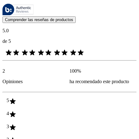
Estas reseñas las gestiona Bazaarvoice y cumplen con la política de au
Las opiniones de los clientes en forma de reseñas de productos y calif
Comprender las reseñas de productos
5.0
de 5
2
100
%
Opiniones
ha recomendado este producto
5
4
3