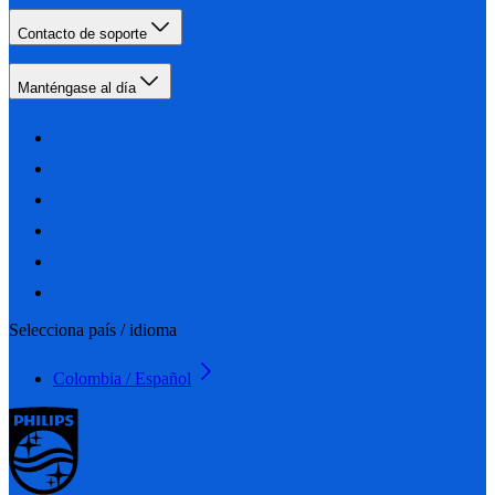
Contacto de soporte
Manténgase al día
Selecciona país / idioma
Colombia / Español