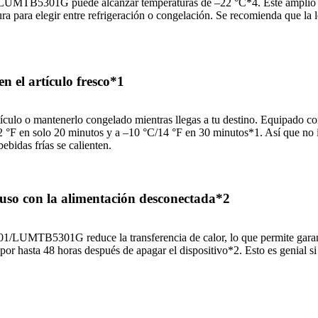
/LUMTB5301G puede alcanzar temperaturas de –22 °C*4. Este amplio r
a para elegir entre refrigeración o congelación. Se recomienda que la l
n el artículo fresco*1
tículo o mantenerlo congelado mientras llegas a tu destino. Equipado c
n solo 20 minutos y a –10 °C/14 °F en 30 minutos*1. Así que no impo
ebidas frías se calienten.
cluso con la alimentación desconectada*2
/LUMTB5301G reduce la transferencia de calor, lo que permite garantiz
por hasta 48 horas después de apagar el dispositivo*2. Esto es genial si