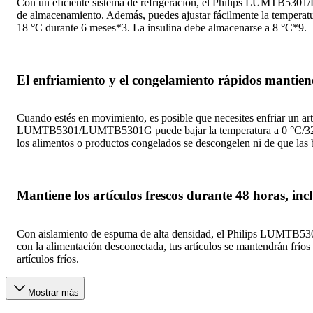
Con un eficiente sistema de refrigeración, el Philips LUMTB5301
de almacenamiento. Además, puedes ajustar fácilmente la temperatur
18 °C durante 6 meses*3. La insulina debe almacenarse a 8 °C*9.
El enfriamiento y el congelamiento rápidos mantiene
Cuando estés en movimiento, es posible que necesites enfriar un ar
LUMTB5301/LUMTB5301G puede bajar la temperatura a 0 °C/32 °F e
los alimentos o productos congelados se descongelen ni de que las b
Mantiene los artículos frescos durante 48 horas, in
Con aislamiento de espuma de alta densidad, el Philips LUMTB5301
con la alimentación desconectada, tus artículos se mantendrán fríos 
artículos fríos.
Mostrar más