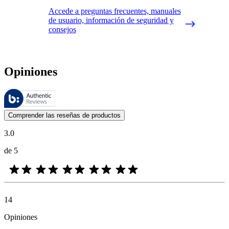
Accede a preguntas frecuentes, manuales
de usuario, información de seguridad y
consejos
Opiniones
Estas reseñas las gestiona Bazaarvoice y cumplen con la política de au
Las opiniones de los clientes en forma de reseñas de productos y calif
Comprender las reseñas de productos
3.0
de 5
14
Opiniones