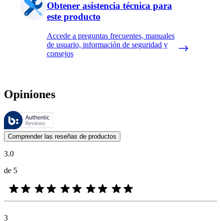
Obtener asistencia técnica para
este producto
Accede a preguntas frecuentes, manuales
de usuario, información de seguridad y
consejos
Opiniones
Estas reseñas las gestiona Bazaarvoice y cumplen con la política de au
Las opiniones de los clientes en forma de reseñas de productos y calif
Comprender las reseñas de productos
3.0
de 5
3