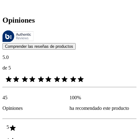
Opiniones
Estas reseñas las gestiona Bazaarvoice y cumplen con la política de au
Las opiniones de los clientes en forma de reseñas de productos y calif
Comprender las reseñas de productos
5.0
de 5
45
100
%
Opiniones
ha recomendado este producto
5