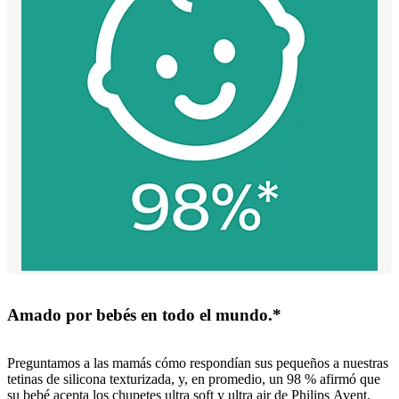
Amado por bebés en todo el mundo.*
Preguntamos a las mamás cómo respondían sus pequeños a nuestras
tetinas de silicona texturizada, y, en promedio, un 98 % afirmó que
su bebé acepta los chupetes ultra soft y ultra air de Philips Avent.