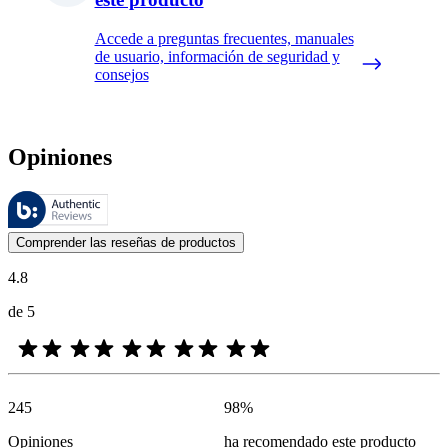
Accede a preguntas frecuentes, manuales
de usuario, información de seguridad y
consejos
Opiniones
Estas reseñas las gestiona Bazaarvoice y cumplen con la política de au
Las opiniones de los clientes en forma de reseñas de productos y calif
Comprender las reseñas de productos
4.8
de 5
245
98
%
Opiniones
ha recomendado este producto