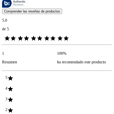
Estas reseñas las gestiona Bazaarvoice y cumplen con la política de au
Las opiniones de los clientes en forma de reseñas de productos y calif
Comprender las reseñas de productos
5.0
de 5
1
100
%
Resumen
ha recomendado este producto
5
4
3
2