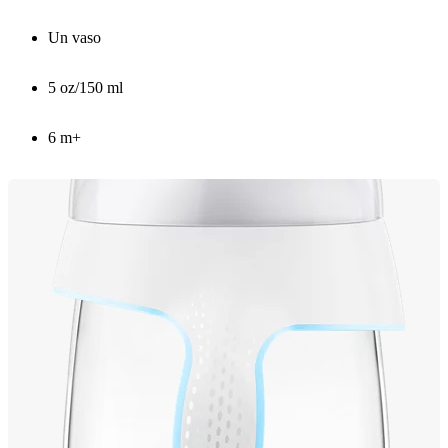
Un vaso
5 oz/150 ml
6 m+