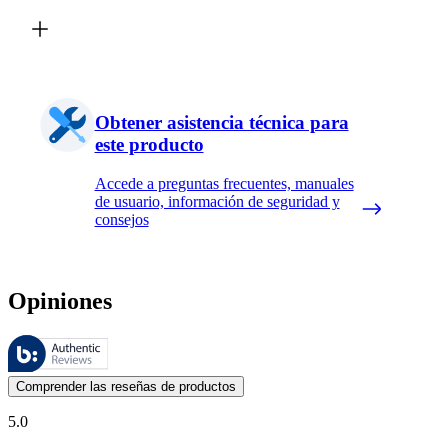
Obtener asistencia técnica para
este producto
Accede a preguntas frecuentes, manuales
de usuario, información de seguridad y
consejos
Opiniones
Estas reseñas las gestiona Bazaarvoice y cumplen con la política de au
Las opiniones de los clientes en forma de reseñas de productos y calif
Comprender las reseñas de productos
5.0