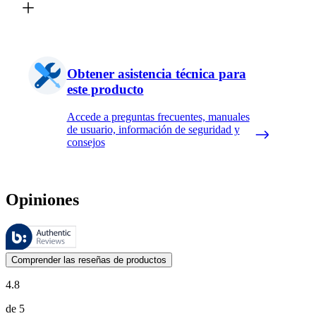
Obtener asistencia técnica para
este producto
Accede a preguntas frecuentes, manuales
de usuario, información de seguridad y
consejos
Opiniones
Estas reseñas las gestiona Bazaarvoice y cumplen con la política de au
Las opiniones de los clientes en forma de reseñas de productos y calif
Comprender las reseñas de productos
4.8
de 5