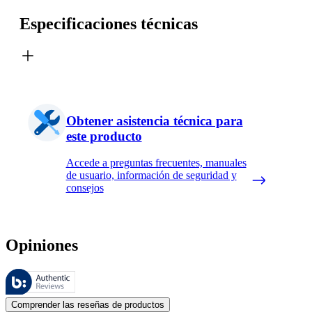
Especificaciones técnicas
Obtener asistencia técnica para
este producto
Accede a preguntas frecuentes, manuales
de usuario, información de seguridad y
consejos
Opiniones
Estas reseñas las gestiona Bazaarvoice y cumplen con la política de au
Las opiniones de los clientes en forma de reseñas de productos y calif
Comprender las reseñas de productos