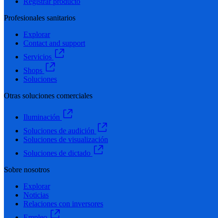
Registrar producto
Profesionales sanitarios
Explorar
Contact and support
Servicios
Shops
Soluciones
Otras soluciones comerciales
Iluminación
Soluciones de audición
Soluciones de visualización
Soluciones de dictado
Sobre nosotros
Explorar
Noticias
Relaciones con inversores
Empleo