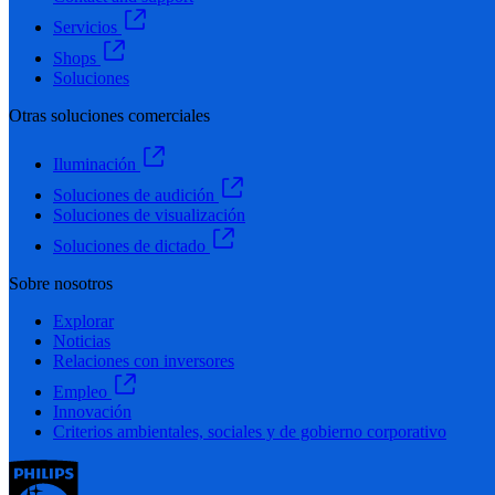
Servicios
Shops
Soluciones
Otras soluciones comerciales
Iluminación
Soluciones de audición
Soluciones de visualización
Soluciones de dictado
Sobre nosotros
Explorar
Noticias
Relaciones con inversores
Empleo
Innovación
Criterios ambientales, sociales y de gobierno corporativo