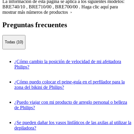
La información de esta página se aplica a los siguientes modelos:
BRE740/10
,
BRE710/00
,
BRE700/00
.
Haga clic aquí para
mostrar más números de productos ›
Preguntas frecuentes
Todas (10)
¿Cómo cambio la posición de velocidad de mi afeitadora
Philips?
¿Cómo puedo colocar el peine-guía en el perfilador para la
zona del bikini de Philips?
¿Puedo viajar con mi producto de arreglo personal o belleza
de Philips?
¿Se pueden dañar los vasos linfáticos de las axilas al utilizar la
depiladora?