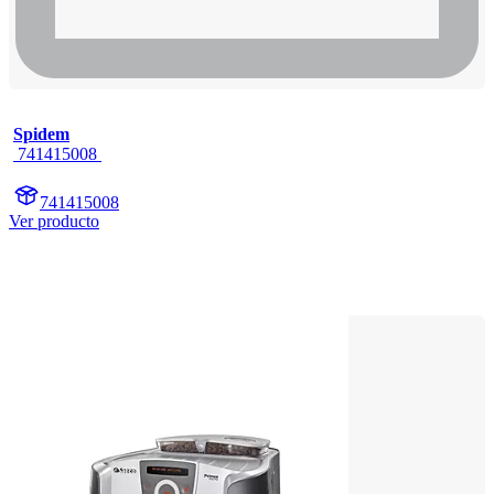
Spidem
 741415008 
741415008
Ver producto