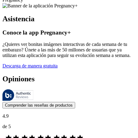
Asistencia
Conoce la app Pregnancy+
¿Quieres ver bonitas imágenes interactivas de cada semana de tu
embarazo? Únete a las más de 50 millones de usuarias que ya
utilizan esta aplicación para seguir su evolución semana a semana.
Descarga de manera gratuita
Opiniones
Estas reseñas las gestiona Bazaarvoice y cumplen con la política de au
Las opiniones de los clientes en forma de reseñas de productos y calif
Comprender las reseñas de productos
4.9
de 5