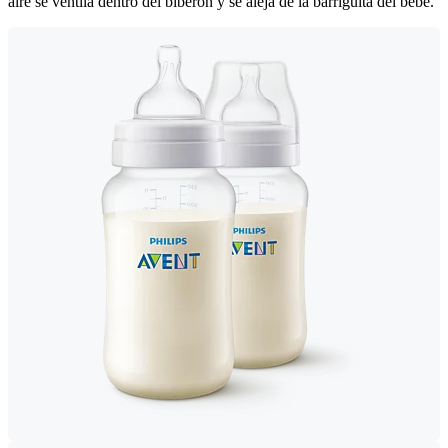
aire se ventila dentro del biberón y se aleja de la barriguita del bebé.