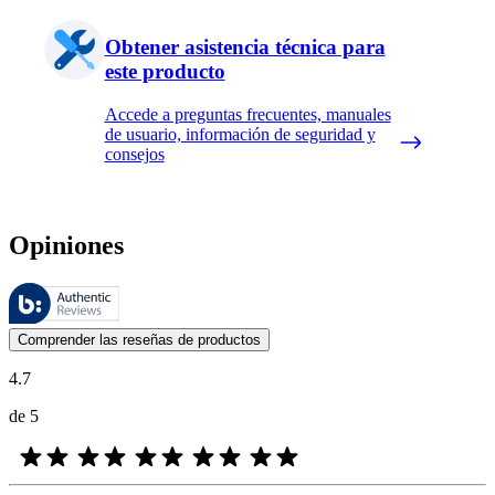
Obtener asistencia técnica para
este producto
Accede a preguntas frecuentes, manuales
de usuario, información de seguridad y
consejos
Opiniones
Estas reseñas las gestiona Bazaarvoice y cumplen con la política de au
Las opiniones de los clientes en forma de reseñas de productos y calif
Comprender las reseñas de productos
4.7
de 5