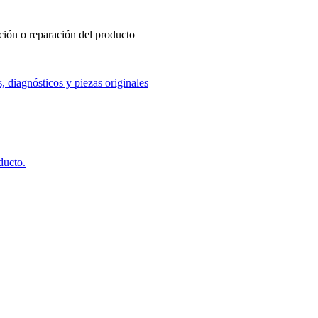
ución o reparación del producto
, diagnósticos y piezas originales
ducto.