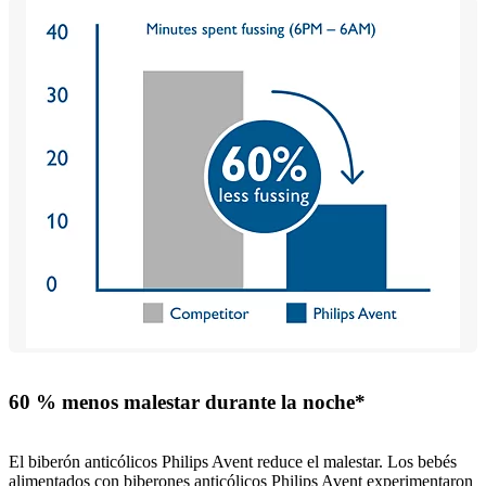
60 % menos malestar durante la noche*
El biberón anticólicos Philips Avent reduce el malestar. Los bebés
alimentados con biberones anticólicos Philips Avent experimentaron