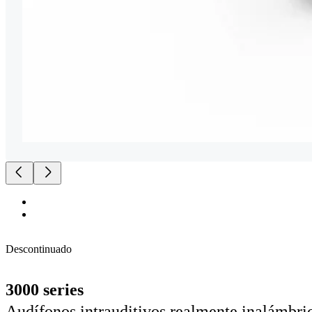
Descontinuado
3000 series
Audífonos intrauditivos realmente inalámbri