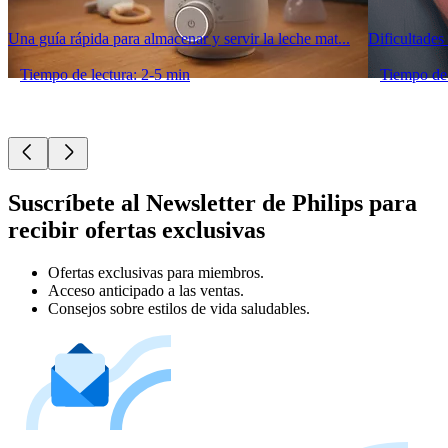
Una guía rápida para almacenar y servir la leche mat...
Dificultades
Tiempo de lectura: 2-5 min
Tiempo de 
Suscríbete al Newsletter de Philips para
recibir ofertas exclusivas
Ofertas exclusivas para miembros.
Acceso anticipado a las ventas.
Consejos sobre estilos de vida saludables.