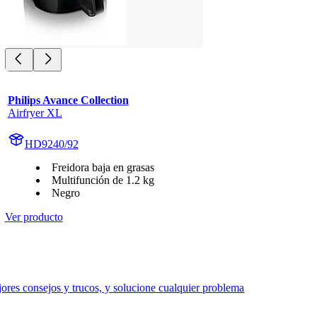
Philips Avance Collection
Airfryer XL
HD9240/92
Freidora baja en grasas
Multifunción de 1.2 kg
Negro
Ver producto
res consejos y trucos, y solucione cualquier problema