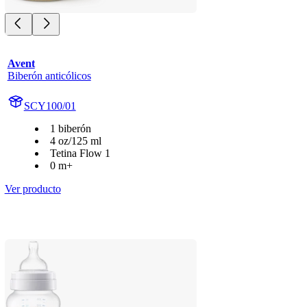
Avent
Biberón anticólicos
SCY100/01
1 biberón
4 oz/125 ml
Tetina Flow 1
0 m+
Ver producto