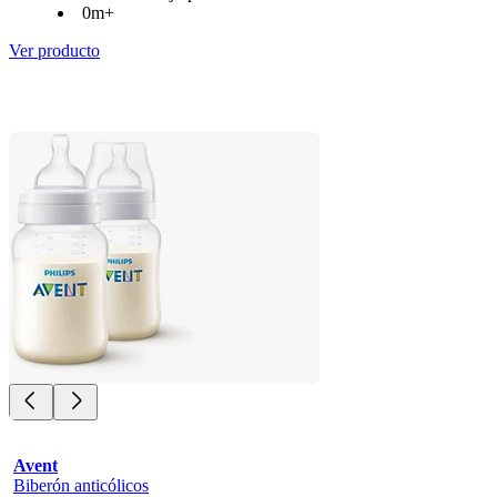
0m+
Ver producto
Avent
Biberón anticólicos