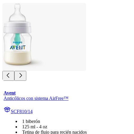
Avent
Anticólicos con sistema AirFree™
SCF810/14
1 biberón
125 ml - 4 oz
Tetina de flujo para recién nacidos