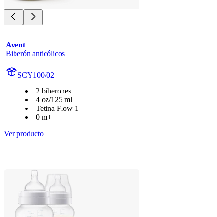
Avent
Biberón anticólicos
SCY100/02
2 biberones
4 oz/125 ml
Tetina Flow 1
0 m+
Ver producto