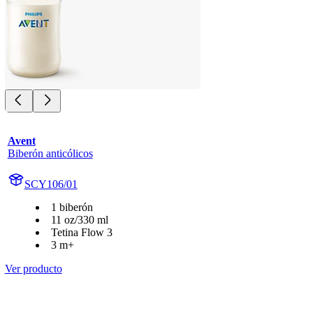
Avent
Biberón anticólicos
SCY106/01
1 biberón
11 oz/330 ml
Tetina Flow 3
3 m+
Ver producto