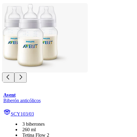
Avent
Biberón anticólicos
SCY103/03
3 biberones
260 ml
Tetina Flow 2