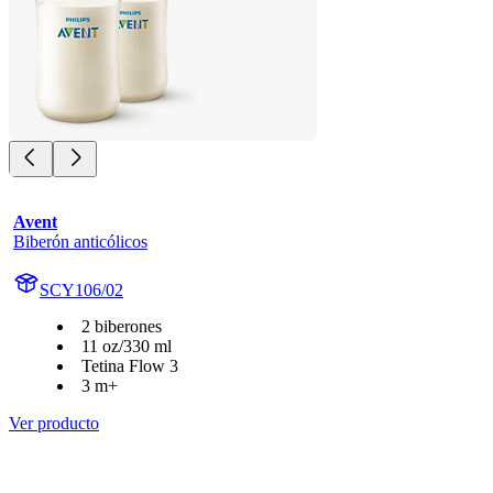
Avent
Biberón anticólicos
SCY106/02
2 biberones
11 oz/330 ml
Tetina Flow 3
3 m+
Ver producto