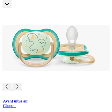
Avent ultra air
Chupete