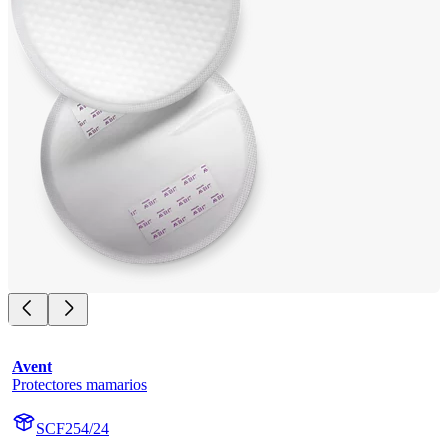
Avent
Protectores mamarios
SCF254/24