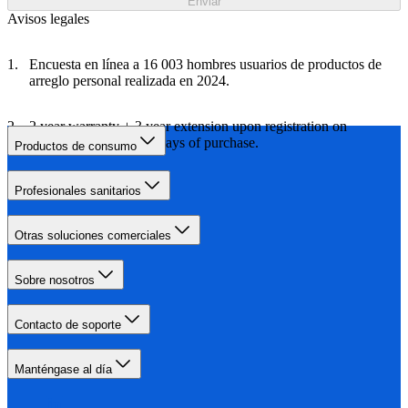
Enviar
Avisos legales
Encuesta en línea a 16 003 hombres usuarios de productos de
arreglo personal realizada en 2024.
2 year warranty + 3 year extension upon registration on
Philips.com within 90 days of purchase.
Productos de consumo
Profesionales sanitarios
Otras soluciones comerciales
Sobre nosotros
Contacto de soporte
Manténgase al día