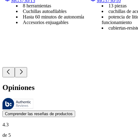
MG3730/15
MG3750/10
8 herramientas
13 piezas
Cuchillas autoafilables
cuchillas de a
Hasta 60 minutos de autonomía
potencia de lit
Accesorios enjuagables
funcionamiento
cubiertas-resis
Opiniones
Estas reseñas las gestiona Bazaarvoice y cumplen con la política de au
Las opiniones de los clientes en forma de reseñas de productos y calif
Comprender las reseñas de productos
4.3
de 5