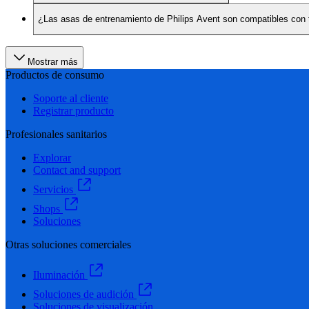
¿Las asas de entrenamiento de Philips Avent son compatibles con 
Mostrar más
Productos de consumo
Soporte al cliente
Registrar producto
Profesionales sanitarios
Explorar
Contact and support
Servicios
Shops
Soluciones
Otras soluciones comerciales
Iluminación
Soluciones de audición
Soluciones de visualización