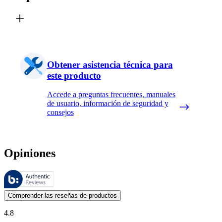
Obtener asistencia técnica para
este producto
Accede a preguntas frecuentes, manuales
de usuario, información de seguridad y
consejos
Opiniones
Estas reseñas las gestiona Bazaarvoice y cumplen con la política de au
Las opiniones de los clientes en forma de reseñas de productos y calif
Comprender las reseñas de productos
4.8