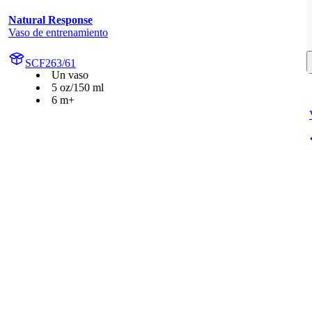
Natural Response
Vaso de entrenamiento
SCF263/61
Un vaso
5 oz/150 ml
6 m+