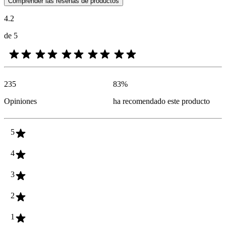
Comprender las reseñas de productos
4.2
de 5
235
83
%
Opiniones
ha recomendado este producto
5
4
3
2
1