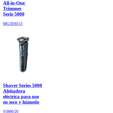
All-in-One 
Trimmer
Serie 5000
MG5930/15
Shaver Series 5000
Afeitadora
eléctrica para uso
en seco y húmedo
S5880/20