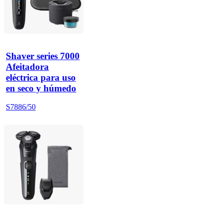
Shaver series 7000
Afeitadora
eléctrica para uso
en seco y húmedo
S7886/50