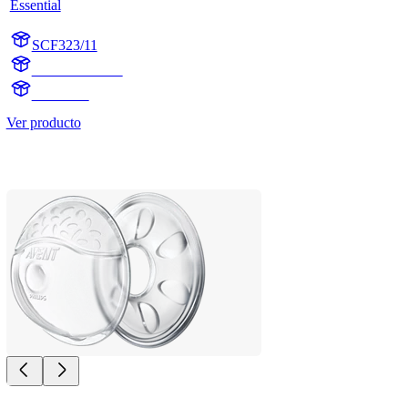
Essential
SCF323/11
884032311710
undefined
Ver producto