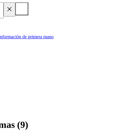
 información de primera mano
amas
(
9
)