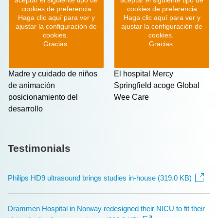
cookies de preferencia
cookies de preferencia
Haga clic aquí para ver y
Haga clic aquí para ver y
ajustar la configuración de
ajustar la configuración de
cookies.
cookies.
Gracias.
Gracias.
Madre y cuidado de niños
El hospital Mercy
de animación
Springfield acoge Global
posicionamiento del
Wee Care
desarrollo
Testimonials
Philips HD9 ultrasound brings studies in-house (319.0 KB)
Drammen Hospital in Norway redesigned their NICU to fit their