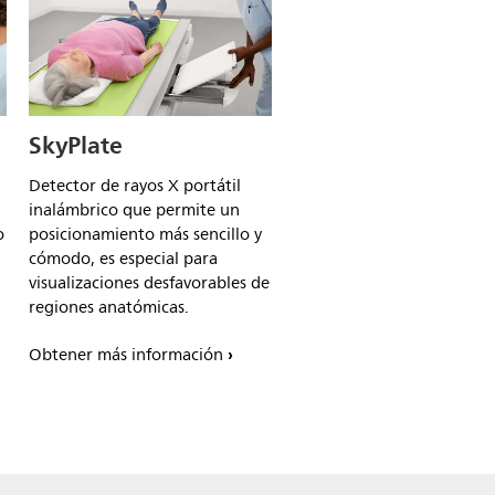
SkyPlate
Eleva
Detector de rayos X portátil
Diseñado para crear, proce
inalámbrico que permite un
transferir exposiciones a r
o
posicionamiento más sencillo y
digitales. Eleva es un contr
cómodo, es especial para
automático para la
visualizaciones desfavorables de
configuración de parámet
regiones anatómicas.
relacionados con el examen
paciente.
Obtener más información
Obtener más información