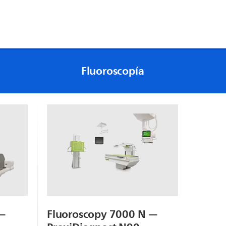
 para
el
zadas
Fluoroscopía
de litio
ite una
 larga
stema
l turno
 más
a.
 —
Fluoroscopy 7000 N —