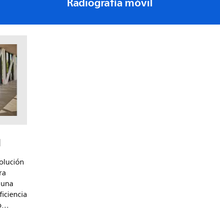
Radiografía móvil
IA y las
atizado
ibilidad
de alta
M
olución
ra
 una
iciencia
o
ad