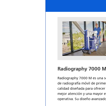
productividad habilitadas con 
tecnologías de examen autom
ayudan a garantizar la dispon
rápida de imágenes digitales 
calidad para diagnósticos más
confiables.
Radiography 7000 
Radiography 7000 M es una s
de radiografía móvil de prime
calidad diseñada para ofrecer
mejor atención y una mayor ef
operativa. Su diseño avanzad
proporciona una disponibilid