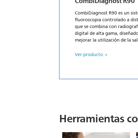
CombiDiagnost R90
CombiDiagnost R90 es un sis
fluoroscopia controlado a dis
que se combina con radiograf
digital de alta gama, diseñad
mejorar la utilización de la sa
una manera rentable. Un fluj
trabajo totalmente digital, u
Ver producto
calidad de imagen sin par d
y una excelente gestión de la 
hacen que el versátil sistema 
adecuado para una amplia g
exámenes, desde imágenes
pediátricas hasta bariátricas.
Herramientas c