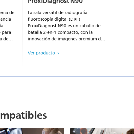
ProxiDiagnost N90
tema de
La sala versátil de radiografía-
tancia
fluoroscopia digital (DRF)
ía
ProxiDiagnost N90 es un caballo de
o para
batalla 2-en-1 compacto, con la
la de
innovación de imágenes premium de
o de
Philips, diseñada para mejorar tu
na
confianza clínica
Ver producto
e UNIQUE
dosis
sea
ama de
ompatibles