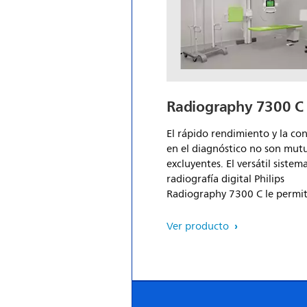
Radiography 7300 
El rápido rendimiento y la co
en el diagnóstico no son mu
excluyentes. El versátil sistem
radiografía digital Philips
Radiography 7300 C le permit
ambas cosas. Puede ver
cómodamente más pacientes 
Ver producto
día(1), reducir las repeticione
tomas que consumen mucho 
y centrarse más de cerca en s
pacientes. El flujo de trabajo
inteligente, las potentes func