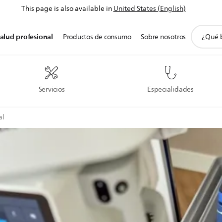
This page is also available in
United States (English)
icono
alud profesional
Productos de consumo
Sobre nosotros
de
soporte
de
búsqued
Servicios
Especialidades
al