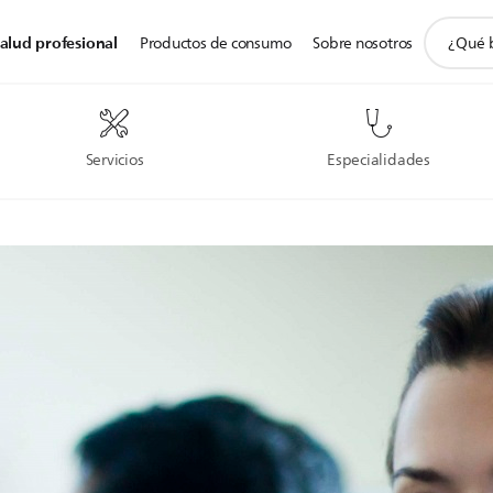
icono
alud profesional
Productos de consumo
Sobre nosotros
de
soporte
de
búsqued
Servicios
Especialidades