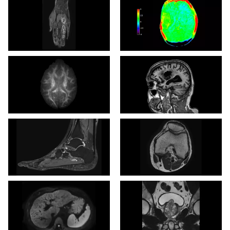
Corte coronario T1w
3D APT
mDIXON XD TSE
Axial DWI b15000
3D T1w TFE
3D VIEW PDw SPAIR
Axial T2w TSE