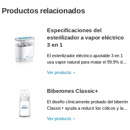
Productos relacionados
Especificaciones del
esterilizador a vapor eléctrico
3 en 1
El esterilizador eléctrico ajustable 3 en 1
usa vapor natural para matar el 99.9% de
los gérmenes dañinos en solo 6 minutos y
Ver producto
puede mantener 6 botellas de tamaño
grande estériles por hasta 24 horas a la
vez.
Biberones Classic+
El diseño clínicamente probado del biberón
Classic+ ayuda a reducir los cólicos y las
molestias¹. Fácil enganche y diseño
Ver producto
ergonómico permite una alimentación
cómoda para el bebé y los padres.