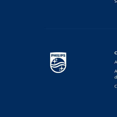
S
C
A
A
d
C