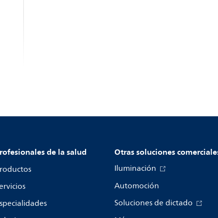
rofesionales de la salud
Otras soluciones comerciale
Iluminación
roductos
Automoción
ervicios
Soluciones de dictado
specialidades