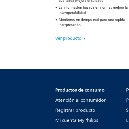
avanzada mejora el cuidado
La información basada en normas mejora la
interoperabilidad
Monitoreo en tiempo real para una rápida
interpretación
Ver producto
Productos de consumo
P
Atención al consumidor
P
Registrar producto
S
Mi cuenta MyPhilips
E