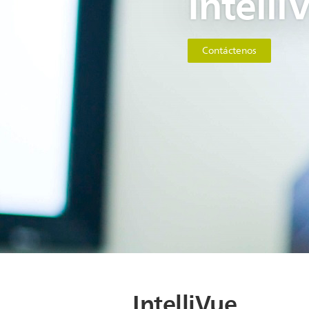
Intelli
Contáctenos
IntelliVue