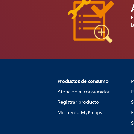
E
l
Productos de consumo
P
Atención al consumidor
P
Registrar producto
S
Mi cuenta MyPhilips
E
S