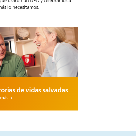
 que usaron un DEA y celebramos a
más lo necesitamos.
torias de vidas salvadas
 más