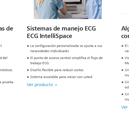
as de
Sistemas de manejo ECG
Al
ECG IntelliSpace
co
el
La configuración personalizada se ajusta a sus
El
necesidades individuales
va
d del
El punto de acceso central simplifica el flujo de
Vi
trabajo ECG
Ma
nósticos
Diseño flexible para reducir costos
Cr
in
Sistema escalable para crecer con usted
la prueba
Cri
Ver producto
oc
Cr
in
Ver