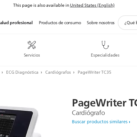
This page is also available in
United States (English)
icono
alud profesional
Productos de consumo
Sobre nosotros
de
soporte
de
búsqued
Servicios
Especialidades
a
ECG Diagnóstica
Cardiógrafos
PageWriter TC35
PageWriter
T
Cardiógrafo
Buscar productos similares