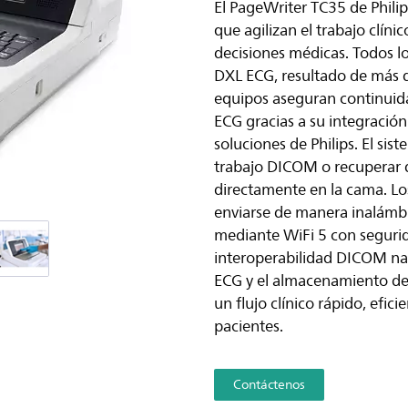
El PageWriter TC35 de Phili
que agilizan el trabajo clín
decisiones médicas. Todos l
DXL ECG, resultado de más d
equipos aseguran continuidad
ECG gracias a su integración
soluciones de Philips. El sis
trabajo DICOM o recuperar 
directamente en la cama. L
enviarse de manera inalámbric
mediante WiFi 5 con segur
interoperabilidad DICOM nati
ECG y el almacenamiento de 
un flujo clínico rápido, efic
pacientes.
Contáctenos