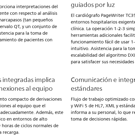
guiados por luz
orciona interpretaciones del
ente con respecto al análisis
El cardiógrafo PageWriter TC35
 marcapasos (tan pequeños
entornos hospitalarios exigent
ervalo QT, y un conjunto de
clínica. La operación 1-2-3 simpl
stencia para la toma de
herramientas adicionales facili
atamiento de pacientes con
funcionamiento fácil de usar 1-
intuitivo. Asistencia para la to
escalabilidad del algoritmo DX
para satisfacer sus necesidades
s integradas implica
Comunicación e integ
nexiones al equipo
estándares
junto compacto de derivaciones
Flujo de trabajo optimizado co
iones al equipo que el
y WiFi 5 de HL7, XML y estánda
r adecuadamente. Además, este
informa a su personal, lo que re
co en entornos de alto
toma de decisiones rápidas.
9 horas de ciclos normales de
a recarga.