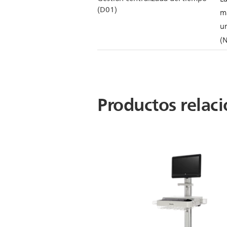
(D01)
m
un
(
Productos relac