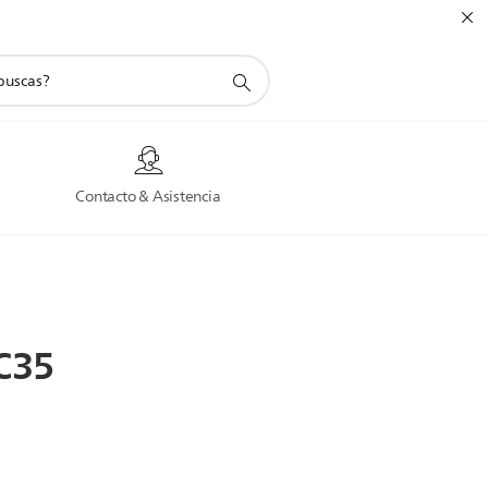
a
Contacto & Asistencia
C35