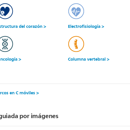
structura del corazón >
Electrofisiología >
ncología >
Columna vertebral >
rcos en C móviles >
a guiada por imágenes