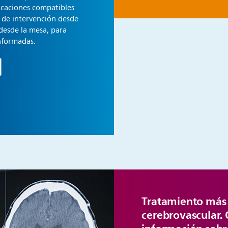
icaciones compatibles
 de intervención desde
desde la mesa, para
informadas.
Tratamiento más 
cerebrovascular.