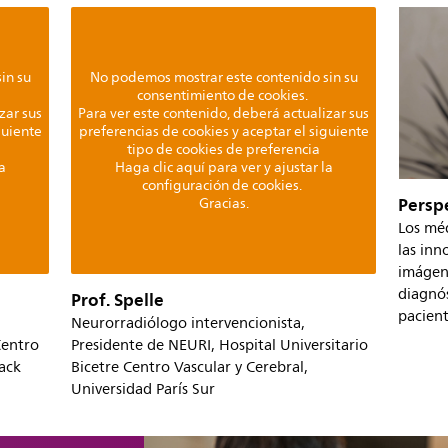
in su
No podemos mostrar este contenido sin su
consentimiento de cookies.
zar sus
Para ver este contenido, deberá actualizar sus
guiente
preferencias de cookies y aceptar el siguiente
tipo de cookies de preferencia
a
Haga clic aquí para ver y ajustar la
configuración de cookies.
Perspe
Gracias.
Los mé
las inn
imágene
diagnós
Prof. Spelle
pacient
Neurorradiólogo intervencionista,
Centro
Presidente de NEURI, Hospital Universitario
ack
Bicetre Centro Vascular y Cerebral,
Universidad París Sur