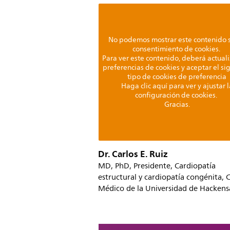
No podemos mostrar este contenido s
consentimiento de cookies.
Para ver este contenido, deberá actuali
preferencias de cookies y aceptar el si
tipo de cookies de preferencia
Haga clic aquí para ver y ajustar l
configuración de cookies.
Gracias.
Dr. Carlos E. Ruiz
MD, PhD, Presidente, Cardiopatía
estructural y cardiopatía congénita, 
Médico de la Universidad de Hackens