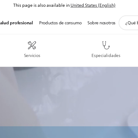
This page is also available in
United States (English)
icono
alud profesional
Productos de consumo
Sobre nosotros
de
soporte
de
búsqued
Servicios
Especialidades