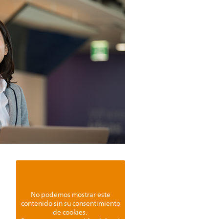
No podemos mostrar este
contenido sin su consentimiento
de cookies.